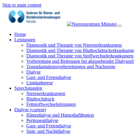
Skip to main content
Home
Leistungen
Diagnostik und Therapie von Nierenerkrankungen
Diagnostik und Therapie von Bluthochdruckerkrankung
Diagnostik und Therapie von Stoffwechselerkrankungen
Vorbereitung und Betreuung bei abzusehender Dialysepfl
Transplantationsvorbereitungen und Nachsorge
Dialyse
Gast- und Feriendialyse
Lipidapherese
Sprechstunden
Nierenerkrankungen
Bluthochdruck
Fettstoffwechselstörungen
Dialyse
(current)
Hämodialyse und Hämodiafiltration
Peritonealdialyse
Gast- und Feriendialyse
Spät- und Nachtdialyse