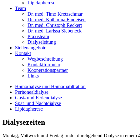
Lipidapherese
Team
Dr. med. Timo Kretzschmar
Dr. med. Katharina Findeisen
Dr. med. Christoph Reckert
Dr. med. Larissa Siebeneck
Praxisteam
Dialyseleitung
Stellenangebote
Kontakt
Wegbeschreibung
Kontaktformular
Kooperationspartner
Links
Hämodialyse und Hämodiafiltration
Peritonealdialyse
Gast- und Feriendialyse
Spät- und Nachtdialyse
Lipidapherese
Dialysezeiten
Montag, Mittwoch und Freitag findet durchgehend Dialyse in einem 4-