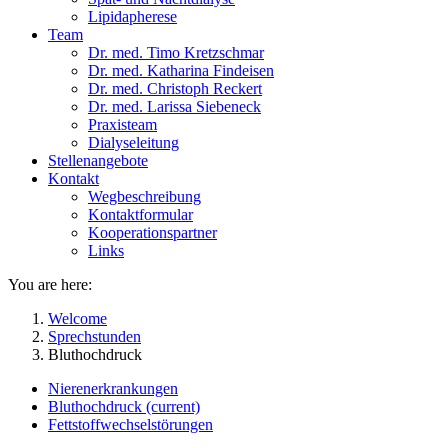
Lipidapherese
Team
Dr. med. Timo Kretzschmar
Dr. med. Katharina Findeisen
Dr. med. Christoph Reckert
Dr. med. Larissa Siebeneck
Praxisteam
Dialyseleitung
Stellenangebote
Kontakt
Wegbeschreibung
Kontaktformular
Kooperationspartner
Links
You are here:
Welcome
Sprechstunden
Bluthochdruck
Nierenerkrankungen
Bluthochdruck
(current)
Fettstoffwechselstörungen