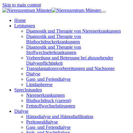
Skip to main content
Home
Leistungen
Diagnostik und Therapie von Nierenerkrankungen
Diagnostik und Therapie von
Bluthochdruckerkrankungen
Diagnostik und Therapie von
Stoffwechselerkrankungen
Vorbereitung und Betreuung bei abzusehender
Dialysepflichtigkeit
Transplantationsvorbereitungen und Nachsorge
Dialyse
Gast- und Feriendialyse
Lipidapherese
Sprechstunden
Nierenerkrankungen
Bluthochdruck
(current)
Fettstoffwechselstörungen
Dialyse
Hämodialyse und Hämodiafiltration
Peritonealdialyse
Gast- und Feriendialyse
Spät- und Nachtdialyse