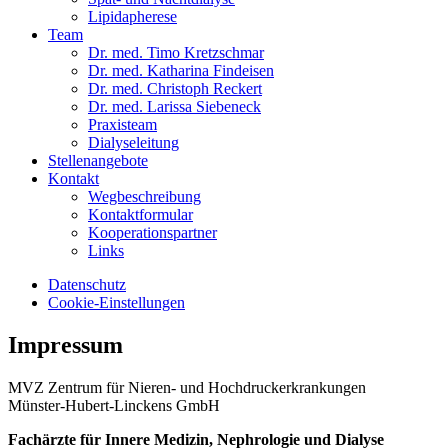
Lipidapherese
Team
Dr. med. Timo Kretzschmar
Dr. med. Katharina Findeisen
Dr. med. Christoph Reckert
Dr. med. Larissa Siebeneck
Praxisteam
Dialyseleitung
Stellenangebote
Kontakt
Wegbeschreibung
Kontaktformular
Kooperationspartner
Links
Datenschutz
Cookie-Einstellungen
Impressum
MVZ Zentrum für Nieren- und Hochdruckerkrankungen
Münster-Hubert-Linckens GmbH
Fachärzte für Innere Medizin, Nephrologie und Dialyse