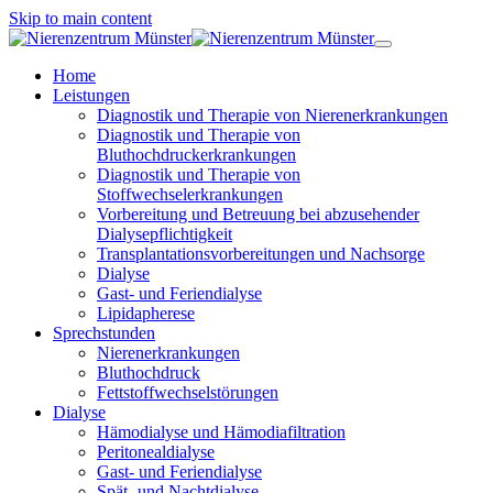
Skip to main content
Home
Leistungen
Diagnostik und Therapie von Nierenerkrankungen
Diagnostik und Therapie von
Bluthochdruckerkrankungen
Diagnostik und Therapie von
Stoffwechselerkrankungen
Vorbereitung und Betreuung bei abzusehender
Dialysepflichtigkeit
Transplantationsvorbereitungen und Nachsorge
Dialyse
Gast- und Feriendialyse
Lipidapherese
Sprechstunden
Nierenerkrankungen
Bluthochdruck
Fettstoffwechselstörungen
Dialyse
Hämodialyse und Hämodiafiltration
Peritonealdialyse
Gast- und Feriendialyse
Spät- und Nachtdialyse