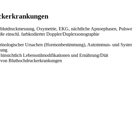
uckerkrankungen
blutdruckmessung, Oxymetrie, EKG, nächtliche Apnoephasen, Pulswel
ße einschl. farbkodierter Doppler/Duplexsonographie
dokrinologischer Ursachen (Hormonbestimmung), Autoimmun- und Syst
dung
insichtlich Lebensstilmodifikationen und Ernährung/Diät
n von Bluthochdruckerkrankungen