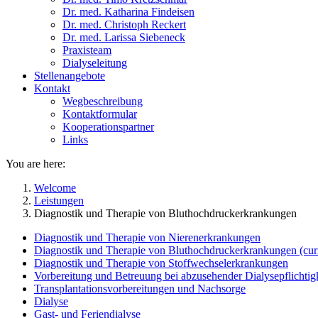
Dr. med. Katharina Findeisen
Dr. med. Christoph Reckert
Dr. med. Larissa Siebeneck
Praxisteam
Dialyseleitung
Stellenangebote
Kontakt
Wegbeschreibung
Kontaktformular
Kooperationspartner
Links
You are here:
Welcome
Leistungen
Diagnostik und Therapie von Bluthochdruckerkrankungen
Diagnostik und Therapie von Nierenerkrankungen
Diagnostik und Therapie von Bluthochdruckerkrankungen
(cur
Diagnostik und Therapie von Stoffwechselerkrankungen
Vorbereitung und Betreuung bei abzusehender Dialysepflichtig
Transplantationsvorbereitungen und Nachsorge
Dialyse
Gast- und Feriendialyse