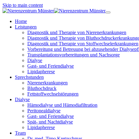
Skip to main content
Home
Leistungen
Diagnostik und Therapie von Nierenerkrankungen
Diagnostik und Therapie von Bluthochdruckerkrankung
Diagnostik und Therapie von Stoffwechselerkrankungen
Vorbereitung und Betreuung bei abzusehender Dialysepfl
Transplantationsvorbereitungen und Nachsorge
Dialyse
Gast- und Feriendialyse
Lipidapherese
Sprechstunden
Nierenerkrankungen
Bluthochdruck
Fettstoffwechselstörungen
Dialyse
Hämodialyse und Hämodiafiltration
Peritonealdialyse
Gast- und Feriendialyse
Spät- und Nachtdialyse
Lipidapherese
Team
Dr. med. Timo Kretzschmar